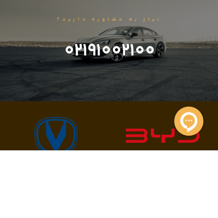
نیاز به مشاوره دارید؟
02191002100
واحد خرید و فروش
021-91002100