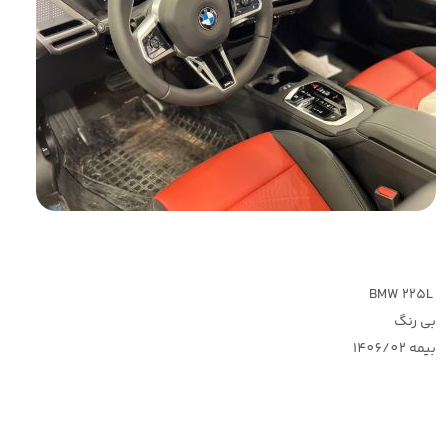
BMW 225L
بی رنگ
بیمه 1406/02