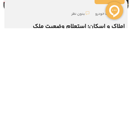
خدمات خودرو
بدون نظر
املاک و اسکان؛ استعلام وضعیت ملک
واحد خرید و فروش
021-91002100
واحد اداری
021-91002266