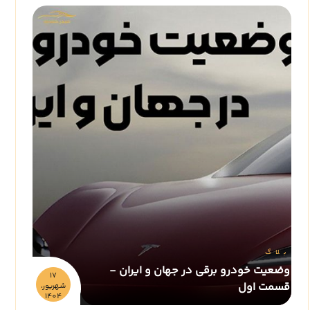
بلاگ
وضعیت خودرو برقی در جهان و ایران -
17
قسمت اول
شهريور،
1404