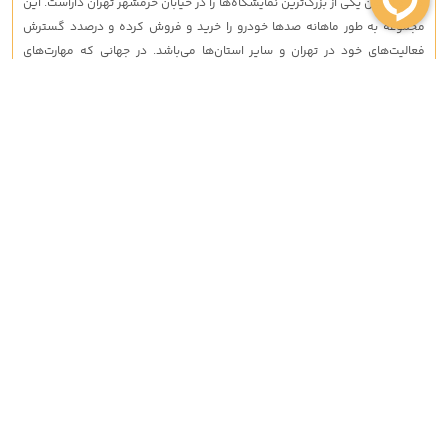
کرد و اکنون یکی از بزرگ‌ترین نمایشگاه‌ها را در خیابان خرمشهر تهران داراست. این
مجموعه به طور ماهانه صدها خودرو را خرید و فروش کرده و درصدد گسترش
فعالیت‌های خود در تهران و سایر استان‌ها می‌باشد. در جهانی که مهارت‌های
حرفه‌ای و دانش مدرن در زمینه خرید و فروش خودرو بسیار حیاتی است، ما
کامل‌ترین دوره آموزشی را برای علاقه‌مندان فراهم آورده‌ایم. این دوره به افراد
کمک می‌کند تا با سرمایه‌گذاری اصولی، شیوه‌های معامله‌گری حرفه‌ای،
قراردادهای حقوقی، مهارت‌های ارتباطی مؤثر و هنر متقاعدسازی آشنا شوند و به
صورت حرفه‌ای در عرصه خرید و فروش خودرو فعالیت کنند.
واحد خرید و فروش
021-91002100
واحد اداری