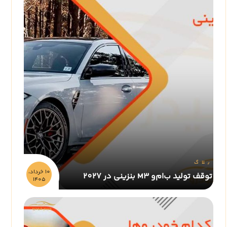
بلاگ
10 خرداد،
توقف تولید ب‌ام‌و M3 بنزینی در 2027
1405