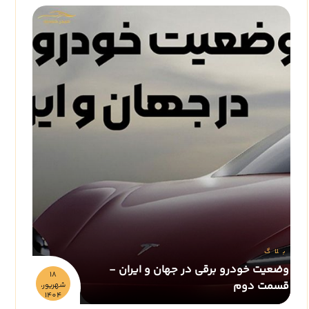
بلاگ
وضعیت خودرو برقی در جهان و ایران -
18
قسمت دوم
شهريور،
1404