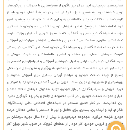
فعالیت‌های دیجیتالی، این مراکز نیز ناگزیر از هم‌راستایی با تحولات و رویکردهای
نوین خواهند بود. به همین دلیل، کارکنان فعال در نمایشگاه‌های خودرو باید از
ظرفیت‌ها و امکانات جدید و خلاقانه بهره‌برداری کنند تا بتوانند به پیشبرد امور
خود ادامه دهند. در پاسخ به این نیازهای نوین، آکادمی حیدرخودرو با همکاری
مؤسسه فرهنگ دیپلماسی و گفتگو، که با مجوز شورای گسترش وزارت علوم،
تحقیقات و فناوری فعالیت می‌کند، در پی شناسایی نیازها و مهارت‌های آموزشی
جدید در صنف نمایشگاه‌داران و فروشندگان خودرو است. این آکادمی، در راستای
تقویت حرفه‌ای اعضای این صنف و تمامی علاقه‌مندان به خرید، فروش و
سرمایه‌گذاری در خودرو، طراحی و اجرای دوره‌های آموزشی و نرم‌افزارهای تخصصی را
در دستور کار قرار داده است. هدف این اقدام، به روزآوری و مدرن‌سازی این بخش
وسیع از چرخه صنعت خودرو و فراهم آوردن بستری برای آموزش مداوم و
بهره‌برداری از فناوری‌های نوین است. افزون بر این، آکادمی در نظردارد با تمرکز بر
خرید، فروش و سرمایه‌گذاری در بازار خودرو، تولید محتوای حرفه‌ای انجام دهد و
اخبار و تحولات صنعت خودرو را در قالب مجموعه‌ای جامع و یکپارچه گردآوری نماید.
این فعالیت‌ها، در کنار حضور مستمر در شبکه‌های اجتماعی نظیر اینستاگرام،
تلگرام، ایتا و لینکدین، بستری برای تعامل و ارتباط مستمر با تمامی فعالان عرصه
خودرو فراهم می‌آورد. مجموعه حیدرخودرو با بیش از 20 سال تجربه درخشان در
حوزه خرید و فروش خودرو، کار خود را از نقطه‌ای کوچک در جنوب شهر تهران آغاز