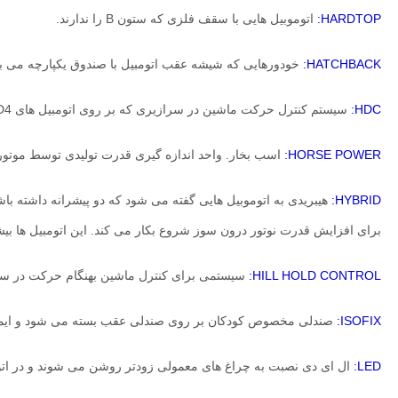
HARDTOP:
اتوموبیل هایی با سقف فلزی که ستون B را ندارند.
HATCHBACK:
خودورهایی که شیشه عقب اتومبیل با صندوق یکپارچه می باشد و چراغ های STOP رو
HDC:
سیستم کنترل حرکت ماشین در سرازیری که بر روی اتومبیل های WD4 نصب می باشد و با ثابت نگه داشتن سرعت کنترل حرکت در سرازیری را انجام می دهد.
HORSE POWER:
اسب بخار. واحد اندازه گیری قدرت تولیدی توسط موتور. هر اسب بخار ب
HYBRID:
هیبریدی به اتوموبیل هایی گفته می شود که دو پیشرانه داشته ب
برای افزایش قدرت نوتور درون سوز شروع بکار می کند. این اتومبیل ها بی
HILL HOLD CONTROL:
سیستمی برای کنترل ماشین بهنگام حرکت در سربال
ISOFIX:
صندلی مخصوص کودکان بر روی صندلی عقب بسته می شود و ایمنی
LED:
ال ای دی نصبت به چراغ های معمولی زودتر روشن می شوند و در اتو