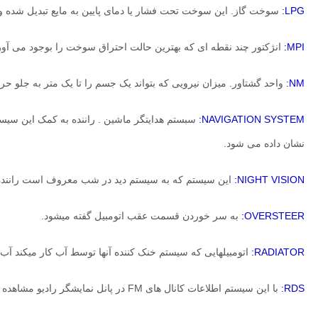
LPG:
سوخت گاز. این سوخت تحت فشار یا دمای پایین به مایع تبدیل شده و 
MPI:
انژکتور چند نقطه ای که بهترین حالت احتراق سوخت را بوجود می آور
NM:
واحد گشتاور. میزان نیرویی که بتواند یک جسم را تا یک متر به جلو حرکت دهد و با واحد ن
NAVIGATION SYSTEM:
سبستم هدایتگر ماشین . راننده به کمک این سیس
نشان داده می شود.
NIGHT VISION:
این سیستم که به سیستم دید در شب معروف است راننده ر
OVERSTEER:
به سر خوردن قسمت عقب اتومبیل گفته میشود
.
RADIATOR:
اتومبیلهایی که سیستم خنک کننده آنها توسط آب کار میکند آب
RDS:
با این سیستم اطلاعات کانال های FM در پانل نمایشگر رادیو مشاهده می شود.