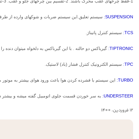
1-فقط چرخهای عقب محرک باشند. 2-تقسیم بین چرخهای جلو و عقب. 3-تقسیم مساوی نیرو بین چرخها جلو و عقب. 4-حرکت با 4 چرخ بصورت معمولی
SUSPENSION:
سیستم تعلیق.این سیستم ضربات و شوکهای وارده از طرف 
TCS:
سیستم کنترل پاتیناژ.
TIPTRONIC:
گیرباکس دو حالته . با این گیرباکس
به دلخواه میتوان دنده ر
TPC:
سیستم الکترونیک کنترل فشار (باد) لاستیک.
TURBO:
این سیستم
با فشرده کردن هوا باعث ورود هوای بیشتر به موتور 
UNDERSTEER:
به سر خوردن قسمت جلوی اتومبیل گفته میشه و بیشتر د
12 فروردين، 1400