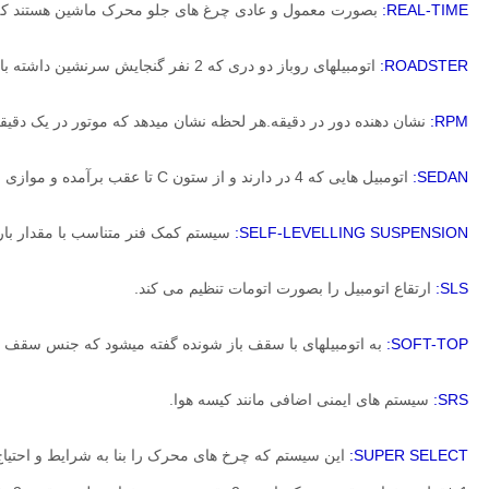
REAL-TIME:
بصورت معمول و عادی چرغ های جلو محرک ماشین هستند که 
ROADSTER:
اتومبیلهای روباز دو دری که 2 نفر گنجایش سرنشین داشته باشند
RPM:
نشان دهنده
دور در دقیقه.هر لحظه نشان میدهد که موتور در یک دقیق
SEDAN:
اتومبیل هایی که 4 در دارند و از ستون C تا عقب برآمده و موازی با زمین است.
SELF-LEVELLING SUSPENSION:
سیستم کمک فنر متناسب با مقدار بار 
SLS:
ارتقاع اتومبیل را بصورت اتومات تنظیم می کند.
SOFT-TOP:
به اتومبیلهای با سقف باز شونده گفته میشود که جنس سقف از 
SRS:
سیستم های ایمنی اضافی مانند کیسه هوا.
SUPER SELECT:
این سیستم که چرخ های محرک را بنا به شرایط و احتیاج راننده تغیر 