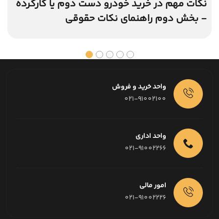
نکات مهم در خرید خودرو دست دوم یا کارکرده
- بخش دوم راهنمای نکات حقوقی
واحد خرید و فروش
021-91002100
واحد اداری
021-91002266
امور مالی
021-91002226