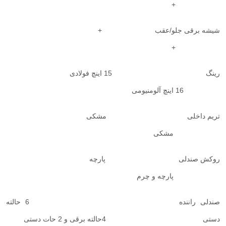
+
شیشه برقی جلو/عقب +
+
رینگ 15 اینچ فولادی
16 اینچ آلومنیومی
تریم داخلی مشکی
مشکی
روکش صندلی پارچه
پارچه و چرم
صندلی راننده 6 حالته
دستی 4حالته برقی و 2 حات دستی