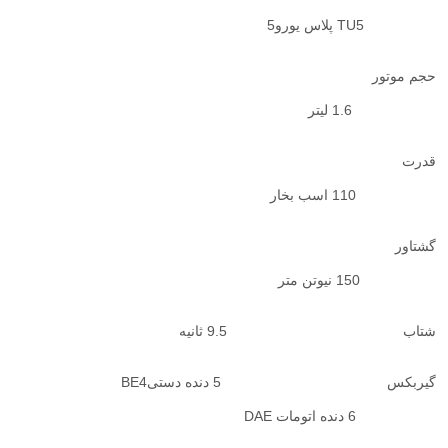
TU5
پلاس یورو5
حجم موتور
1.6 لیتر
قدرت
110 اسب بخار
گشتاور
150 نیوتن متر
شتاب 9.5 ثانیه
گیربکس 5 دنده دستی
BE4
6 دنده اتومات
DAE