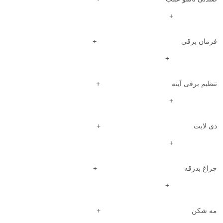
+
فرمان برقی +
+
تنظیم برقی آینه +
+
دی لایت +
+
چراغ بدرقه +
+
مه شکن +