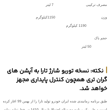
مصرف ترکیبی 7 لیتر
وزن 1150کیلوگرم
1190 کیلوگرم
حجم باک
50 لیتر
نکته: نسخه توربو شارژ تارا به آپشن های
گران تری همچون کنترل پایداری مجهز
خواهد شد.
طبق برنامه زمانبندی شده ایران خودرو تولید تارا را از بهمن 99 اغاز کرده
است و طی یک برنامه ده ساله احتمالا تا سال 1410 در خط تولید بماند.