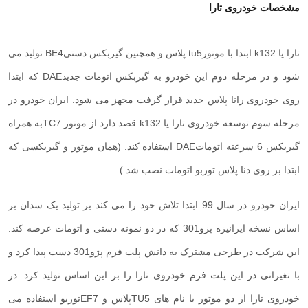
مشخصات خودروی تارا
تارا یا
k132
ابتدا با موتور
tu5
پلاس و همچنین گیربکس دستی
BE4
تولید می
شود و در مرحله دوم این خودرو به گیربکس اتومات جدید
DAE
که ابتدا
روی خودروی رانا پلاس جدید قرار گرفت مجهز می شود. ایران خودرو در
مرحله سوم توسعه خودروی تارا یا
k132
قصد دارد از موتور TC7به همراه
گیربکس 6 سرعته اتومات
DAE
استفاده کند. (همان موتور و گیربکسی که
ابتدا بر روی دنا پلاس توربو اتومات نصب شد.)
ایران خودرو در سال 99 ابتدا تلاش خود را می کند بر تولید یک سدان بر
اساس نسخه ایرانیزه پزو301 که در دو نمونه دستی و اتومات عرضه کند.
این شرکت در طرحی مشترک به دانش پلت فرم پژو301 دست پیدا کرد و
با تغیراتی در این پلت فرم خودروی تارا را بر این اساس تولید کرد. در
خودروی تارا از دو موتور با نام های
TU5
پلاس و
EF7
توربو استفاده می