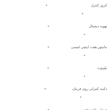
کروز کنترل +
+
تهویه دیجیتال +
+
مانیتور هفت اینچی لمسی +
+
بلوتوث +
+
دکمه کنترلی روی فرمان +
+
صندلی تاشو عقب +