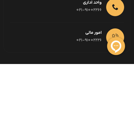
واحد اداری
021-91002266
امور مالی
021-91002226
حیدر خودرو با سابقه 22 ساله در زمینه خرید و فروش خودرو
بصورت نقد و اقساط ، افتخار دارد اطمینان مشتریان خود را
همواره کسب نموده و تبلیغات اصلی ما معرفی مشتریان به
یکدیگر بوده است.