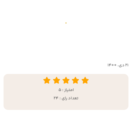
21 دي، 1400
امتیاز : 5
تعداد رای : 24