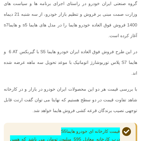
گروه صنعتی ایران خودرو در راستای اجرای برنامه ها و سیاست های
وزارت صمت مبنی بر فروش و تنظیم بازار خودرو، از سه شنبه 21 دیماه
1400 فروش فوق العاده خودرو هایما را در مدل های هایما
s5
و هایما
s7
آغاز کرده است.
در این طرح فروش فوق العاده ایران خودرو هایما
S5
با گیربکس
AT
6 و
هایما
S7
پلاس توربوشارژ اتوماتیک با موعد تحویل سه ماهه عرضه شده
اند.
با بررسی قیمت هر دو این محصولات ایران خودرو در بازار و در کارخانه
شاهد تفاوت قیمت در دو سطح هستیم که نهایتا می توان گفت ارنت قابل
توجهی نصیب برندگان قرعه کشی فروش هایما خواهد شد.
قیمت کارخانه ای خودرو هایما
S5
درب کارخانه معادل 595 میلیون تومان می باشد که همین