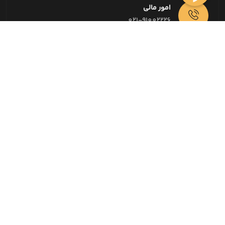
امور مالی
021-91002226
حیدر خودرو با سابقه 22 ساله در زمینه خرید و فروش خودرو
بصورت نقد و اقساط ، افتخار دارد اطمینان مشتریان خود را
همواره کسب نموده و تبلیغات اصلی ما معرفی مشتریان به
یکدیگر بوده است.