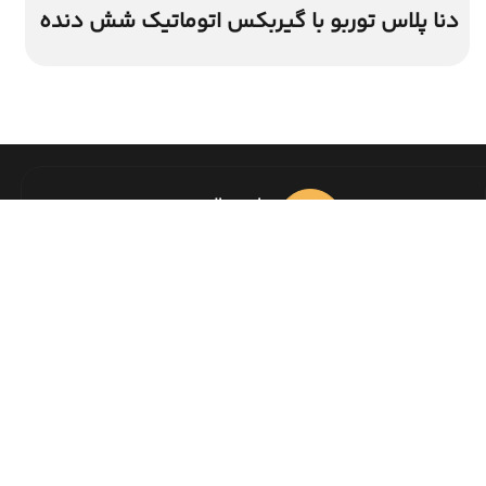
دنا پلاس توربو با گیربکس اتوماتیک شش دنده
امور مالی
021-91002226
تماس با ما
تهران مطهری بعداز تقاطع مفتح نرسیده به سلیمان خاطر پلاک ۱۸۴
02191002100
info@heydarkhodro.com