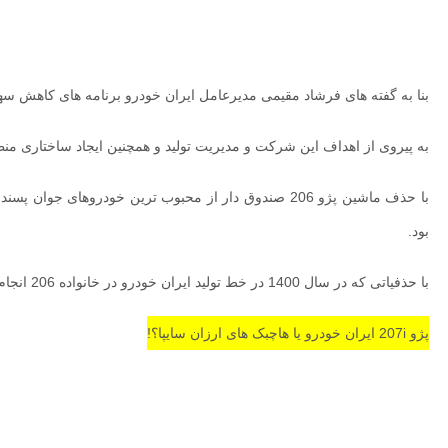
بنا به گفته های فرشاد مقیمی مدیرعامل ایران خودرو برنامه های کاهش سهم برند غیر
به پیروی از اهداف این شرکت و مدیریت تولید و همچنین ایجاد ساختاری منظم در عرضه محصولات، احتمال
با حذف ماشین پژو 206 صندوق دار از محبوب ترین خودروهای جوان پسند، ایران خودرو به احتمال زیاد رانا پلاس را جایگزین خواهد کرد. همچنین افزایش تولید پژو 207
بود.
با حذفیاتی که در سال 1400 در خط تولید ایران خودرو در خانواده 206 انجام شود اقبال عموم را به سمت پژو 207 سوق می دهد که البته با توجه به قیمت ارزان هاچبک های سایپا باید دید که مشتریان به کدام سمت روی می آورند.
پژو 207i ایران خودرو یا هاچبک های ارزان سایپا؟!