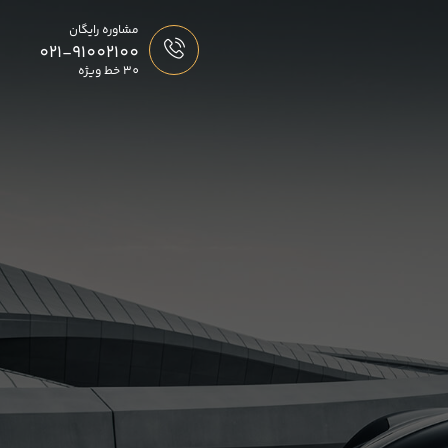
مشاوره رایگان
021-91002100
30 خط ویژه