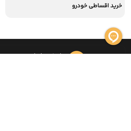
خرید اقساطی خودرو
واحد خرید و فروش
021-91002100
حیدر خودرو با سابقه 22 ساله در زمینه خرید و فروش خودرو
بصورت نقد و اقساط ، افتخار دارد اطمینان مشتریان خود را