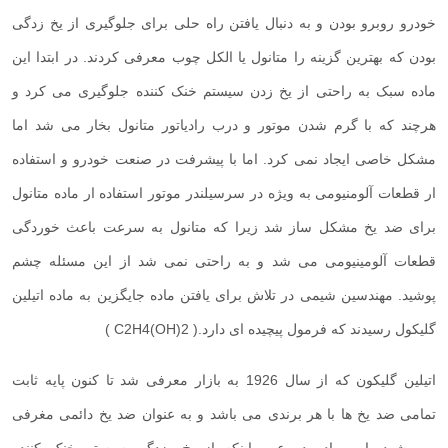
خودرو روبرو بودن و به دنبال یافتن راه حلی برای جلوگیری از یخ زدگی
بودن که بهترین گزینه را متانول یا الکل چوب معرفی کردند. در ابتدا این
ماده سبک به راحتی از یخ زدن سیستم خنک کننده جلوگیری می کرد و
هرچند که با گرم شدن موتور و درب رادیاتور متانول بخار می شد اما
مشکل خاصی ایجاد نمی کرد. اما با پیشرفت در صنعت خودرو و استفاده
ار قطعات آلومنیومی به ویژه در سرسیلندر موتور استفاده ار ماده متانول
برای ضد یخ مشکل ساز شد زیرا که متانول به سرعت باعث خوردگی
قطعات آلومینیومی می شد و به راحتی نمی شد از این مسئله چشم
پوشید. مهندسین شیمی در تلاش برای یافتن ماده جایگزین به ماده اتیلین
گلیکول رسیدند که فرمول پیچیده ای دارد.(
C2H4(OH)2
)
اتیلین گلیکون که از سال 1926 به بازار معرفی شد تا کنون پایه ثابت
تمامی ضد یخ ها با هر برندی می باشد و به عنوان ضد یخ دائمی مغرفی