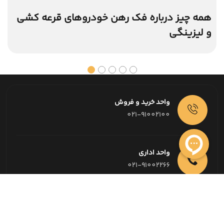
همه چیز درباره فک رهن خودروهای قرعه کشی
و لیزینگی
واحد خرید و فروش
021-91002100
واحد اداری
021-91002266
امور مالی
021-91002226