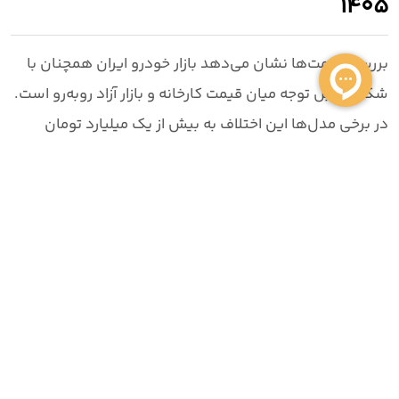
۱۴۰۵
بررسی قیمت‌ها نشان می‌دهد
بازار خودرو ایران همچنان با
شکاف قابل توجه میان قیمت کارخانه و بازار آزاد
روبه‌رو است.
در برخی مدل‌ها این اختلاف به
بیش از یک میلیارد تومان
می‌رسد که نشان‌دهنده ادامه عدم تعادل میان عرضه و
تقاضا در بازار است.
خودروهایی مانند
ری‌را توربو، فیدیلیتی پرستیژ، کاپرا دو
کابین و آریزو 5T
از جمله مدل‌هایی هستند که بیشترین
اختلاف قیمت را در بازار تجربه می‌کنند.
با توجه به شرایط فعلی، بسیاری از کارشناسان معتقدند روند
قیمت خودرو در ماه‌های آینده همچنان تحت تأثیر
میزان
عرضه خودروسازان، نرخ ارز و سیاست‌های تنظیم بازار
قرار