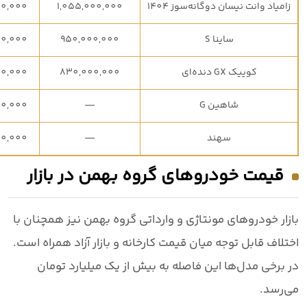
زامیاد وانت نیسان دوگانه‌سوز 1404
1,055,000,000
00,000
ساینا S
950,000,000
00,000
کوییک GX دنده‌ای
830,000,000
00,000
شاهین G
—
00,000
سهند
—
00,000
قیمت خودروهای گروه بهمن در بازار
بازار خودروهای
مونتاژی و وارداتی گروه بهمن
نیز همچنان با
اختلاف قابل توجه میان قیمت کارخانه و بازار آزاد همراه است.
در برخی مدل‌ها این فاصله به
بیش از یک میلیارد تومان
می‌رسد.