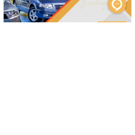
18 تير، 1405
بازار خودرو
بدون نظر
لغو مجوز فروش نفت؛ آیا بازار خودرو با شوک
قیمتی روبرو می‌شود؟
واحد خرید و فروش
021-91002100