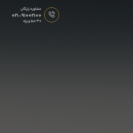
مشاوره رایگان
021-91002100
30 خط ویژه