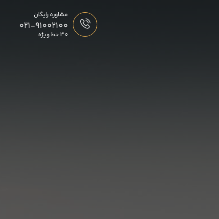
مشاوره رایگان
021-91002100
30 خط ویژه