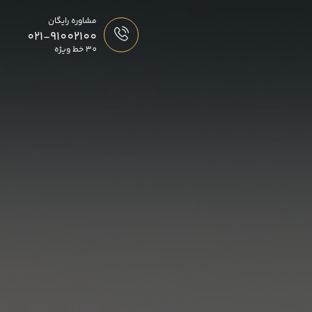
مشاوره رایگان
021-91002100
30 خط ویژه